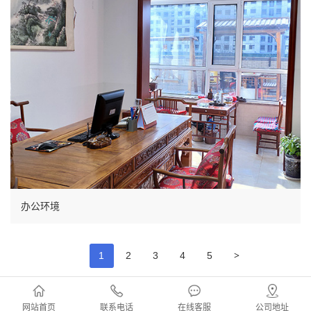
办公环境
>
1
2
3
4
5
网站首页
联系电话
在线客服
公司地址
回到顶部